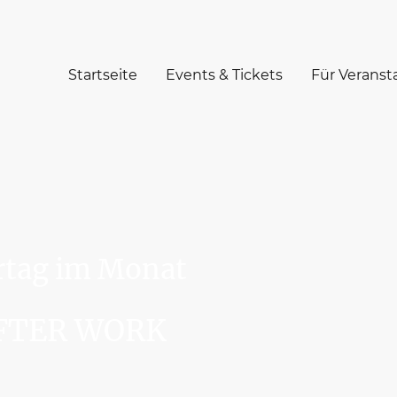
Startseite
Events & Tickets
Für Veransta
rtag im Monat
AFTER WORK
schon dem Wochenende