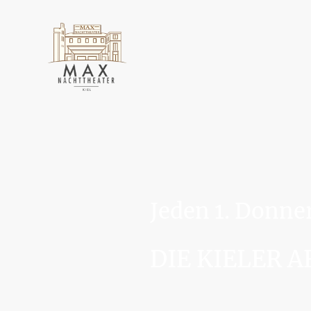
Jeden 1. Donne
DIE KIELER 
Es ist Donnerstag, ihr fiebert 