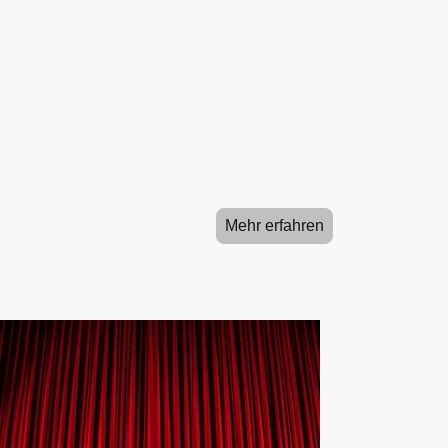
entgegen und die Arbeitswoche 
zu lang? Schnappt Euch Eure K
genießt mit uns den Feierabend. 
Snacks und kühlen Drinks lässt
ausklingen.
Jeden 01. Donnerstag im Monat
Kostenloser Eintritt
19:00 - 24:00 Uhr
Mehr erfahren